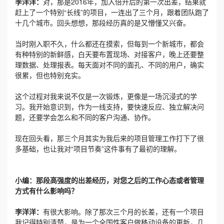
李洋洋：
对，那是2016年，加入倍升后的第一次出差，结果就
赶上了一个特别“长线”的项目，一连出了三个月，跟着团队跑了
十几个城市。回头想想，那段经历真的是又懵懂又兴奋。
当时刚入职不久，什么都还在摸索，但每到一个新城市，都会
有种特别的新鲜感，白天要布置现场、对接客户，晚上还要整
理数据、处理报表。每天面对不同的面孔、不同的用户，确实
很累，但也特别充实。
这个过程对我来说不仅是一次锻炼，更像是一场沉浸式的学
习。我开始意识到，作为一线支持，要快速反应、独立解决问
题，还要学会怎么和不同的客户沟通、协作。
现在回头看，那三个月其实为我后来的项目管理工作打下了很
多基础，也让我对“项目节奏”这件事有了最初的理解。
小编：那段高强度的出差经历，对您之后的工作心态或者管理
方式有什么影响吗？
李洋洋：
有很大影响。除了那次三个月的长差，还有一个项目
我记得特别清楚，是为一个全国性客户做移动设备的更新，几