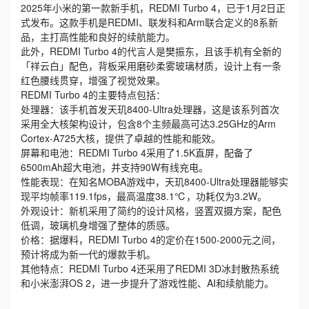
2025年小米的第一款新手机，REDMI Turbo 4，已于1月2日正
式发布。这款手机是REDMI、联发科和Arm联合定义的8系新
品，主打高性能和良好的续航能力。
此外，REDMI Turbo 4的代言人是樊振东，且该手机有全新的
「祥云白」配色，背板采用磨砂柔雾玻璃材质，设计上有一条
红色腰线贯穿，增强了视觉效果。
REDMI Turbo 4的主要特点包括：
处理器：该手机首发天玑8400-Ultra处理器，这是该系列首次
采用全大核架构设计，包含8个主频最高可达3.25GHz的Arm
Cortex-A725大核，提供了卓越的性能和能效。
屏幕和电池：REDMI Turbo 4采用了1.5K直屏，配备了
6500mAh超大电池，并支持90W有线充电。
性能表现：在知名MOBA游戏中，天玑8400-Ultra处理器能够实
现平均帧率119.1fps，最高温度38.1℃，功耗仅为3.2W。
外观设计：新机采用了简约的设计风格，竖置双摄方案，配色
低调，玻璃机身增强了整体的质感。
价格：据爆料，REDMI Turbo 4的定价在1500-2000元之间，
预计将成为新一代的爆款手机。
其他特点：REDMI Turbo 4还采用了REDMI 3D冰封散热系统
和小米澎湃OS 2，进一步提升了游戏性能、AI和续航能力。