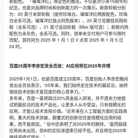
新配色。 「璀璨洋红」限定色的推出，不仅是对小米15周年的
纪念，也是对品牌时尚和创新能力的一次展示。新款轮毂分别
为：20 英寸米型轮毂（提供珍珠白、璀璨洋红两款配色，珍珠
白全系可选，璀璨洋红独占同色版本）、20 英寸花瓣低风阻轮
毂（全系可选）、21 英寸运动轮毂（Max 版可选）；新款内饰
配色为米灰色，全系可选。同时，锁单未交付用户可参与限时
改配，其时间为 2025 年 1 月 1 日 0 点至 2025 年 1 月 5 日
24 时。
百度25周年李彦宏发全员信：AI应用将在2025年井喷
2025年1月1日，也是百度成立25周年，百度创始人李彦宏晚间
发出全员信表示，“25年来，我们始终走在技术的最前沿，始终
相信技术创新才是百度的核心竞争力。”
多年来，百度一直将超过20%资金投入研发，并不遗余力地尝
试把最前沿的技术产品化，让更多人从中受益，只有规模化的
应用，才能让技术发挥价值。“近年来在人工智能方面的实践表
明，重大的技术突破，颠覆式的创新往往是规模化应用的结
果，而不是原因。” 信中还表明了对2025年的期待，“虽然超级
应用尚未出现，但AI的实际渗透率已经不低，并且将在2025年
继续井喷式增长。”